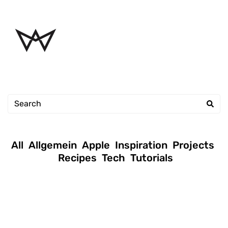
All
Allgemein
Apple
Inspiration
Projects
Recipes
Tech
Tutorials
January 16, 2019
|
Andreas
|
Tutorials
Permission setup commands