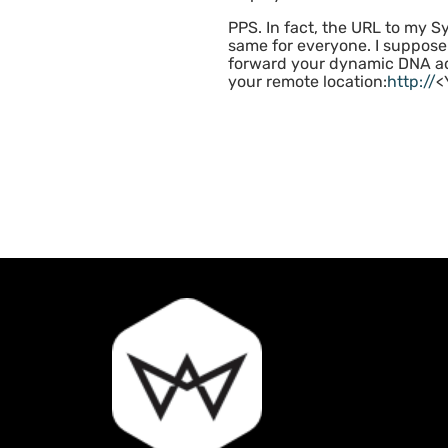
PPS. In fact, the URL to my S
same for everyone. I suppose 
forward your dynamic DNA add
your remote location:
http://
<