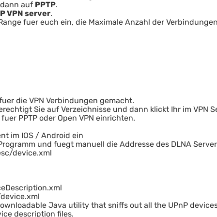
dann auf
PPTP
.
P VPN server
.
IP Range fuer euch ein, die Maximale Anzahl der Verbindunge
n fuer die VPN Verbindungen gemacht.
rechtigt Sie auf Verzeichnisse und dann klickt Ihr im VPN Se
h fuer PPTP oder Open VPN einrichten.
nt im IOS / Android ein
Programm und fuegt manuell die Addresse des DLNA Server
esc/device.xml
ceDescription.xml
/device.xml
ownloadable Java utility that sniffs out all the UPnP devic
ice description files.