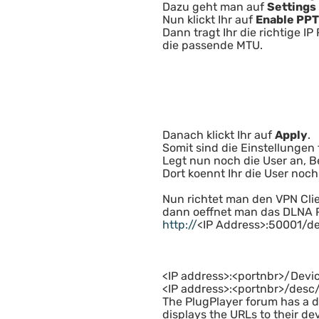
Dazu geht man auf
Settings
Nun klickt Ihr auf
Enable PPT
Dann tragt Ihr die richtige 
die passende MTU.
Danach klickt Ihr auf
Apply
.
Somit sind die Einstellunge
Legt nun noch die User an, Be
Dort koennt Ihr die User noc
Nun richtet man den VPN Clie
dann oeffnet man das DLNA 
http://
<IP Address>:50001/d
<IP address>:<portnbr>/Devi
<IP address>:<portnbr>/desc
The PlugPlayer forum has a d
displays the URLs to their dev