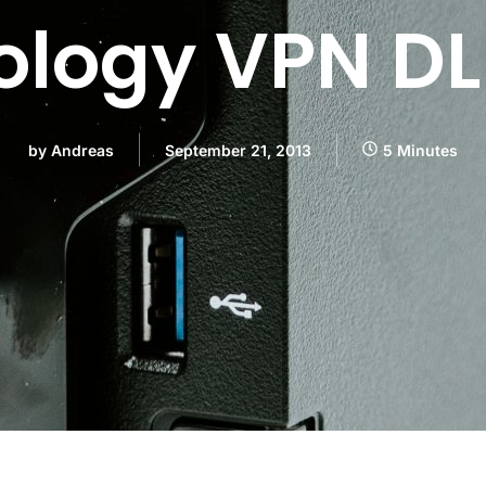
ology VPN D
by
Andreas
September 21, 2013
5 Minutes